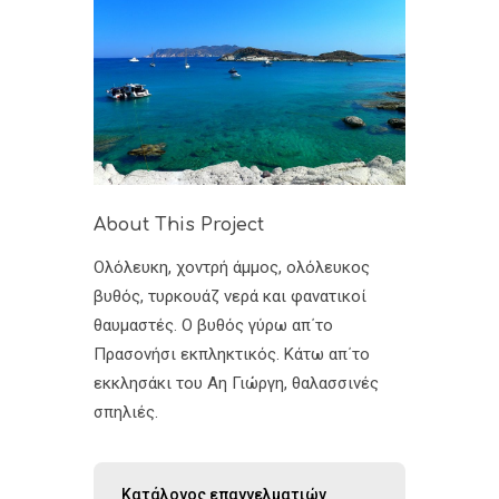
About This Project
Ολόλευκη, χοντρή άμμος, ολόλευκος
βυθός, τυρκουάζ νερά και φανατικοί
θαυμαστές. Ο βυθός γύρω απ΄το
Πρασονήσι εκπληκτικός. Κάτω απ΄το
εκκλησάκι του Αη Γιώργη, θαλασσινές
σπηλιές.
Κατάλογος επαγγελματιών