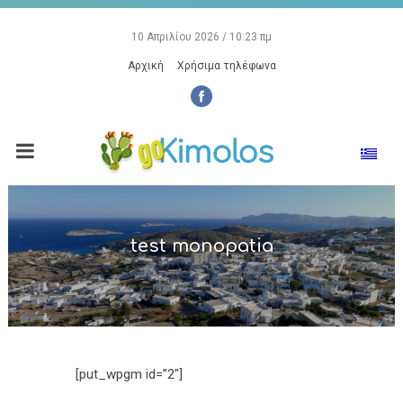
10 Απριλίου 2026 / 10:23 πμ
Αρχική
Χρήσιμα τηλέφωνα
test monopatia
[put_wpgm id=”2″]