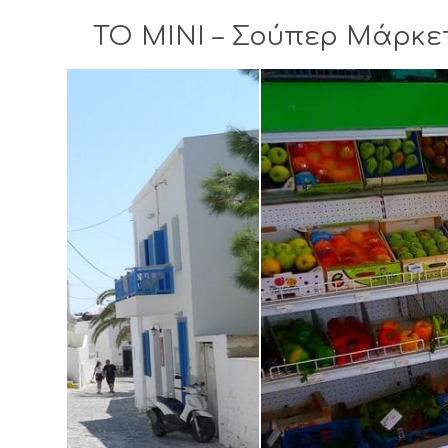
TO MINI – Σούπερ Μάρκε