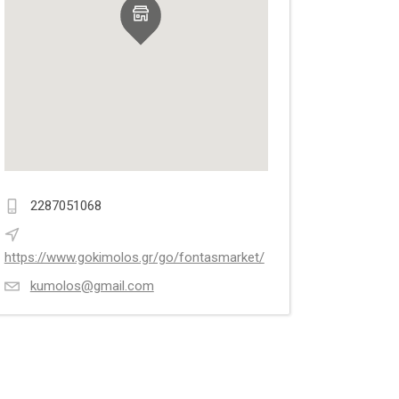
2287051068
https://www.gokimolos.gr/go/fontasmarket/
kumolos@gmail.com