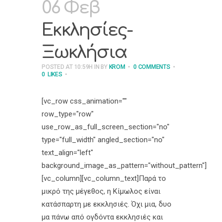
06 Φεβ
Εκκλησίες-
Ξωκλήσια
POSTED AT 10:59H
IN
BY
KROM
0 COMMENTS
0
LIKES
[vc_row css_animation=""
row_type="row"
use_row_as_full_screen_section="no"
type="full_width" angled_section="no"
text_align="left"
background_image_as_pattern="without_pattern"]
[vc_column][vc_column_text]Παρά το
μικρό της μέγεθος, η Κίμωλος είναι
κατάσπαρτη με εκκλησιές. Όχι μια, δυο
μα πάνω από ογδόντα εκκλησιές και