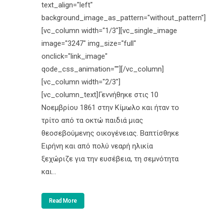
text_align="left"
background_image_as_pattern="without_pattern"]
[vc_column width="1/3"][vc_single_image
image="3247" img_size="full"
onclick="link_image"
qode_css_animation=""][/vc_column]
[vc_column width="2/3"]
[vc_column_text]Γεννήθηκε στις 10
Νοεμβρίου 1861 στην Κίμωλο και ήταν το
τρίτο από τα οκτώ παιδιά μιας
θεοσεβούμενης οικογένειας. Βαπτίσθηκε
Ειρήνη και από πολύ νεαρή ηλικία
ξεχώριζε για την ευσέβεια, τη σεμνότητα
και...
Read More