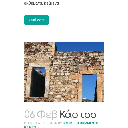
εκθέματα, κείμενα...
Read More
06 Φεβ
Κάστρο
POSTED AT 10:57H
IN
BY
KROM
0 COMMENTS
0
LIKES