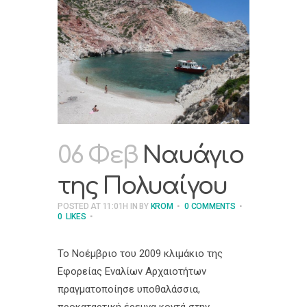
06 Φεβ
Ναυάγιο
της Πολυαίγου
POSTED AT 11:01H
IN
BY
KROM
0 COMMENTS
0
LIKES
Το Νοέμβριο του 2009 κλιμάκιο της
Εφορείας Εναλίων Αρχαιοτήτων
πραγματοποίησε υποθαλάσσια,
προκαταρτική έρευνα κοντά στην