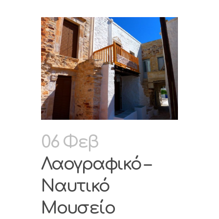
06 Φεβ
Λαογραφικό –
Ναυτικό
Μουσείο