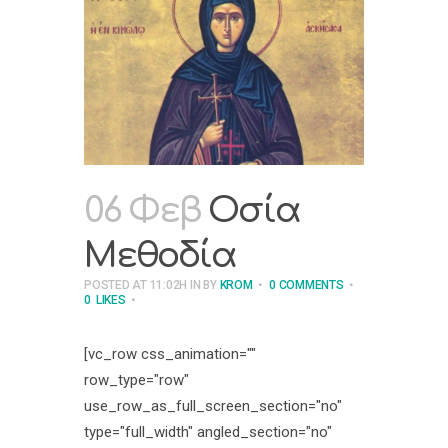
06 Φεβ
Οσία
Μεθοδία
POSTED AT 11:02H
IN
BY
KROM
0 COMMENTS
0
LIKES
[vc_row css_animation=""
row_type="row"
use_row_as_full_screen_section="no"
type="full_width" angled_section="no"