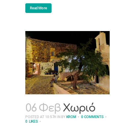
Read More
06 Φεβ
Χωριό
POSTED AT 10:57H
IN
BY
KROM
0 COMMENTS
0
LIKES